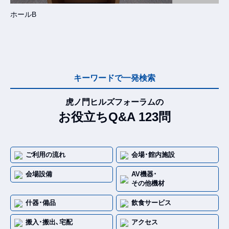
ホールB
キーワードで一発検索
虎ノ門ヒルズフォーラムの
お役立ちQ&A 123問
ご利用の流れ
会場･館内施設
会場設備
AV機器･
その他機材
什器･備品
飲食サービス
搬入･搬出､宅配
アクセス