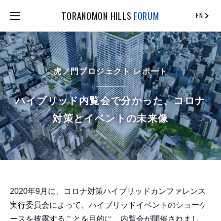
TORANOMON HILLS
FORUM
EN
虎ノ門プロジェクト レポート
ハイブリッド内覧会で分かった、コロナ
対策とイベントの未来像
2020年9月に、コロナ対策ハイブリッドカンファレンス
実行委員会によって、ハイブリッドイベントのショーケ
ースを披露することを目的に、内覧会が開催されまし