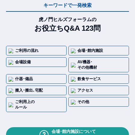
キーワードで一発検索
虎ノ門ヒルズフォーラムの
お役立ちQ&A 123問
ご利用の流れ
会場･館内施設
会場設備
AV機器･
その他機材
什器･備品
飲食サービス
搬入･搬出､宅配
アクセス
ご利用上の
その他
ルール
会場･館内施設について