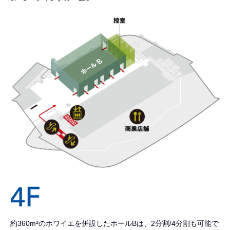
約360m²のホワイエを併設したホールBは、2分割/4分割も可能で