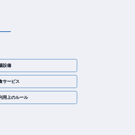
場設備
食サービス
利用上の
ルール