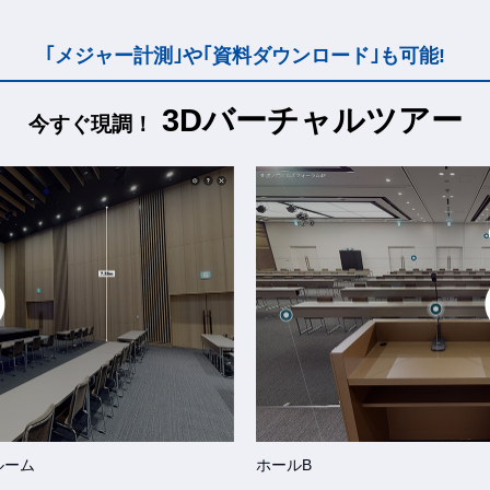
｢メジャー計測｣や｢資料ダウンロード｣も可能!
3Dバーチャルツアー
今すぐ現調！
ルーム
ホールB