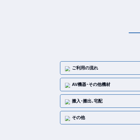
ご利用の流れ
AV機器･
その他機材
搬入･搬出､宅配
その他