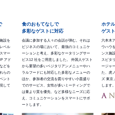
で
食のおもてなしで
ホテ
多彩なゲストに対応
ゲス
施設を
会議に参加する人々の会話が弾む。それは
六本木
レベル
ビジネスの場において、最強のコミュニケ
ウハウ
スマー
ーションと考え、多彩なケータリングサー
ンス施
P アド
ビス12 社をご用意しました。 外国人ゲスト
スピタ
などを
から要望の多いベジタリアンメニューやハ
ージャ
れらの
ラルフードにも対応した多彩なメニューの
た、虎
ベント
ほか、参加者の交流を図りやすい小皿盛り
ズ 東
現して
でのサービス、女性が多いミーティングで
します
は量より質を優先、など多様なニーズに応
え、コミュニケーションをスマートにサポ
ートします。