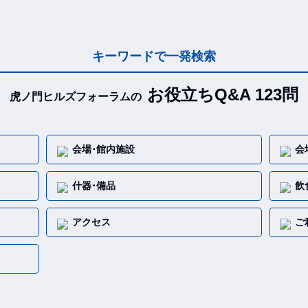
キーワードで一発検索
お役立ちQ&A 123問
虎ノ門ヒルズフォーラムの
会場･館内施設
会
什器･備品
飲
アクセス
ご