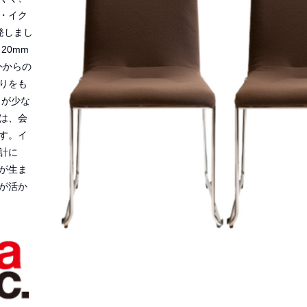
・イク
発しまし
20mm
外からの
りをも
スが少な
は、会
す。イ
計に
が生ま
が活か