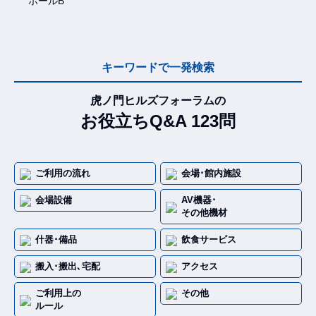
ホールB
キーワードで一発検索
虎ノ門ヒルズフォーラムの
お役立ちQ&A 123問
ご利用の流れ
会場･館内施設
会場設備
AV機器･
その他機材
什器･備品
飲食サービス
搬入･搬出､宅配
アクセス
ご利用上の
その他
ルール