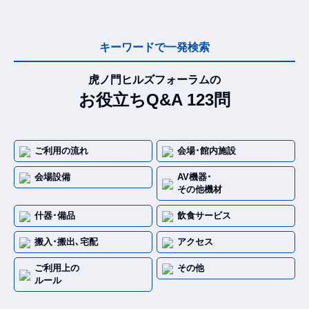
キーワードで一発検索
虎ノ門ヒルズフォーラムの
お役立ちQ&A 123問
ご利用の流れ
会場･館内施設
会場設備
AV機器･
その他機材
什器･備品
飲食サービス
搬入･搬出､宅配
アクセス
ご利用上の
その他
ルール