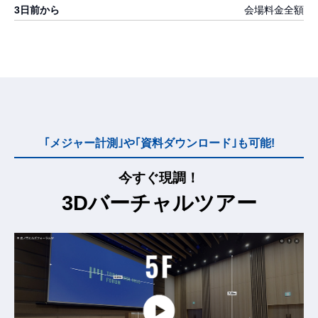
会場料金全額
｢メジャー計測｣や｢資料ダウンロード｣も可能!
今すぐ現調！
3Dバーチャルツアー