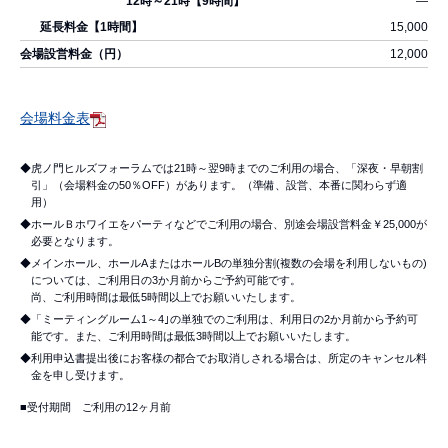
―
15,000
12,000
会場料金表
◆虎ノ門ヒルズフォーラムでは21時～翌9時までのご利用の場合、「深夜・早朝割
引」（会場料金の50％OFF）があります。（準備、設営、本番に関わらず適
用）
◆ホールＢホワイエをパーティなどでご利用の場合、別途会場設営料金￥25,000が
必要となります。
◆メインホール、ホールAまたはホールBの単独分割(複数の会場を利用しないもの)
については、ご利用日の3か月前からご予約可能です。
尚、ご利用時間は最低5時間以上でお願いいたします。
◆「ミーティングルーム1～4｣の単独でのご利用は、利用日の2か月前から予約可
能です。また、ご利用時間は最低3時間以上でお願いいたします。
◆利用申込書提出後にお客様の都合でお取消しされる場合は、所定のキャンセル料
金を申し受けます。
■受付期間 ご利用の12ヶ月前