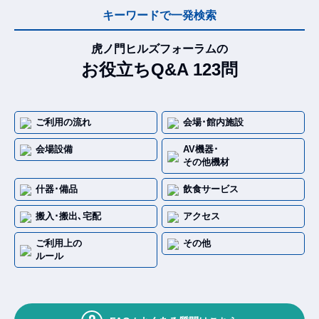
キーワードで一発検索
虎ノ門ヒルズフォーラムの
お役立ちQ&A 123問
ご利用の流れ
会場･館内施設
会場設備
AV機器･
その他機材
什器･備品
飲食サービス
搬入･搬出､宅配
アクセス
ご利用上の
その他
ルール